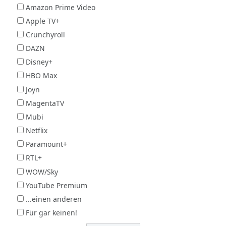
Amazon Prime Video
Apple TV+
Crunchyroll
DAZN
Disney+
HBO Max
Joyn
MagentaTV
Mubi
Netflix
Paramount+
RTL+
WOW/Sky
YouTube Premium
...einen anderen
Für gar keinen!