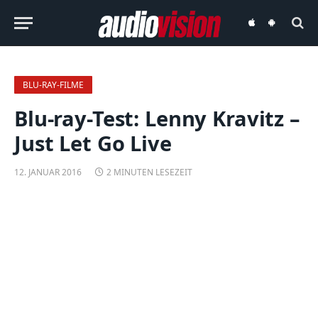
audiovision
audiovision
iOS-
Android-
App
App
BLU-RAY-FILME
Blu-ray-Test: Lenny Kravitz –
Just Let Go Live
12. JANUAR 2016
2 MINUTEN LESEZEIT