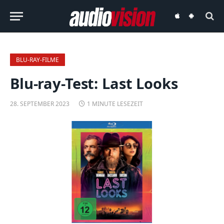
audiovision
audiovision
iOS-
Android-
App
App
BLU-RAY-FILME
Blu-ray-Test: Last Looks
28. SEPTEMBER 2023
1 MINUTE LESEZEIT