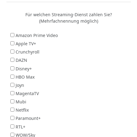
Für welchen Streaming-Dienst zahlen Sie?
(Mehrfachnennung möglich)
Amazon Prime Video
Apple TV+
Crunchyroll
DAZN
Disney+
HBO Max
Joyn
MagentaTV
Mubi
Netflix
Paramount+
RTL+
WOW/Sky