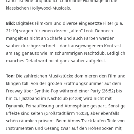
Land“ ist eine unglaublich charmante Hommage an die
klassischen Hollywood-Musicals.
Bild:
Digitales Filmkorn und diverse eingesetzte Filter (u.a.
21:10) sorgen für einen dezent „alten“ Look. Dennoch
mangelt es nicht an Schärfe und auch Farben werden
sauber durchgezeichnet – dank ausgewogenem Kontrast
am Tag genauso wie im schummrigen Nachtclub. Lediglich
manches Detail wird nicht ganz sauber aufgelöst.
Ton:
Die zahlreichen Musikstücke dominieren den Film und
klingen toll. Von der großen Eröffnungsnummer auf dem
Freeway über Synthie-Pop während einer Party (26:52) bis
hin zur Jazzband im Nachtclub (61:08) wird nicht mit
Dynamik, Feinauflösung und Atmosphäre gespart. Sonstige
Effekte sind selten (Großstadtlärm 16:03), aber ebenfalls
schön räumlich präsent. Beim Atmos-Track laufen Teile von
Instrumenten und Gesang zwar auf den Höhenboxen mit,