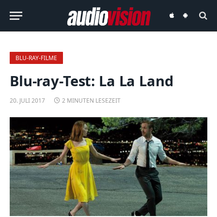
audiovision
audiovision
iOS-
Android-
App
App
BLU-RAY-FILME
Blu-ray-Test: La La Land
20. JULI 2017
2 MINUTEN LESEZEIT