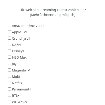
Für welchen Streaming-Dienst zahlen Sie?
(Mehrfachnennung möglich)
Amazon Prime Video
Apple TV+
Crunchyroll
DAZN
Disney+
HBO Max
Joyn
MagentaTV
Mubi
Netflix
Paramount+
RTL+
WOW/Sky