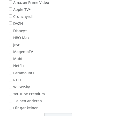
Amazon Prime Video
Apple TV+
Crunchyroll
DAZN
Disney+
HBO Max
Joyn
MagentaTV
Mubi
Netflix
Paramount+
RTL+
WOW/Sky
YouTube Premium
...einen anderen
Für gar keinen!