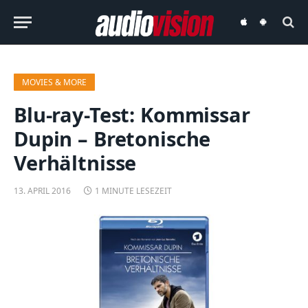
audiovision
audiovision
iOS-
Android-
App
App
MOVIES & MORE
Blu-ray-Test: Kommissar
Dupin – Bretonische
Verhältnisse
13. APRIL 2016
1 MINUTE LESEZEIT