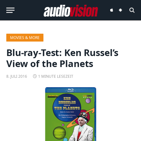
audiovision
audiovision
iOS-
Android-
App
App
MOVIES & MORE
Blu-ray-Test: Ken Russel’s
View of the Planets
8. JULI 2016
1 MINUTE LESEZEIT