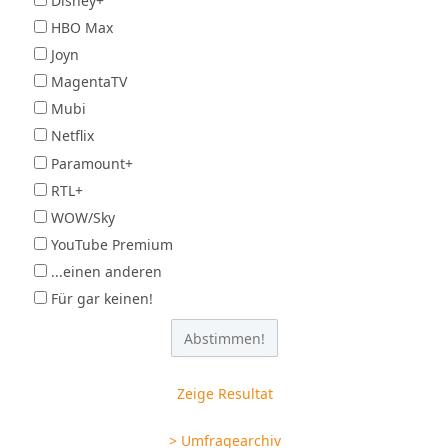
Disney+
HBO Max
Joyn
MagentaTV
Mubi
Netflix
Paramount+
RTL+
WOW/Sky
YouTube Premium
...einen anderen
Für gar keinen!
Zeige Resultat
> Umfragearchiv