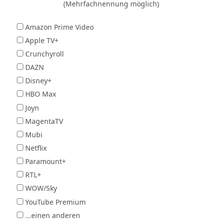
(Mehrfachnennung möglich)
Amazon Prime Video
Apple TV+
Crunchyroll
DAZN
Disney+
HBO Max
Joyn
MagentaTV
Mubi
Netflix
Paramount+
RTL+
WOW/Sky
YouTube Premium
...einen anderen