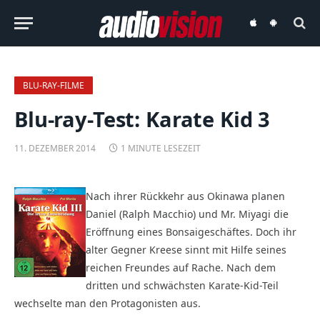
audiovision
audiovision
iOS-
Android-
App
App
BLU-RAY-FILME
Blu-ray-Test: Karate Kid 3
11. DEZEMBER 2014
1 MINUTE LESEZEIT
Nach ihrer Rückkehr aus Okinawa planen
Daniel (Ralph Macchio) und Mr. Miyagi die
Eröffnung eines Bonsaigeschäftes. Doch ihr
alter Gegner Kreese sinnt mit Hilfe seines
reichen Freundes auf Rache. Nach dem
dritten und schwächsten Karate-Kid-Teil
wechselte man den Protagonisten aus.