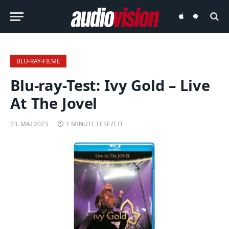
audiovision
audiovision
iOS-
Android-
App
App
BLU-RAY-FILME
Blu-ray-Test: Ivy Gold – Live
At The Jovel
23. MAI 2023
1 MINUTE LESEZEIT