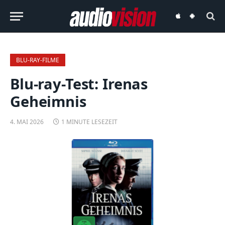
audiovision
audiovision
iOS-
Android-
App
App
BLU-RAY-FILME
Blu-ray-Test: Irenas
Geheimnis
4. MAI 2026
1 MINUTE LESEZEIT