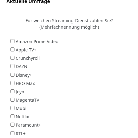
Aktuelle Umfrage
Für welchen Streaming-Dienst zahlen Sie?
(Mehrfachnennung möglich)
Amazon Prime Video
Apple TV+
Crunchyroll
DAZN
Disney+
HBO Max
Joyn
MagentaTV
Mubi
Netflix
Paramount+
RTL+