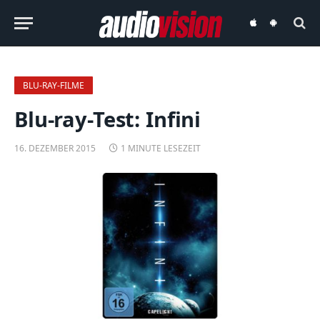
audiovision
audiovision
iOS-
Android-
App
App
BLU-RAY-FILME
Blu-ray-Test: Infini
16. DEZEMBER 2015
1 MINUTE LESEZEIT