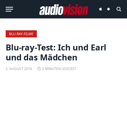
audiovision
audiovision
iOS-
Android-
App
App
BLU-RAY-FILME
Blu-ray-Test: Ich und Earl
und das Mädchen
2. AUGUST 2016
2 MINUTEN LESEZEIT