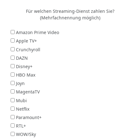
Für welchen Streaming-Dienst zahlen Sie?
(Mehrfachnennung möglich)
Amazon Prime Video
Apple TV+
Crunchyroll
DAZN
Disney+
HBO Max
Joyn
MagentaTV
Mubi
Netflix
Paramount+
RTL+
WOW/Sky