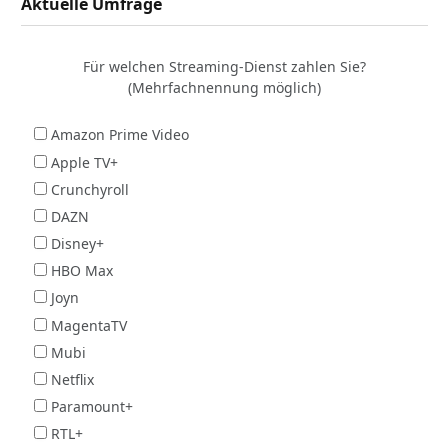
Aktuelle Umfrage
Für welchen Streaming-Dienst zahlen Sie?
(Mehrfachnennung möglich)
Amazon Prime Video
Apple TV+
Crunchyroll
DAZN
Disney+
HBO Max
Joyn
MagentaTV
Mubi
Netflix
Paramount+
RTL+