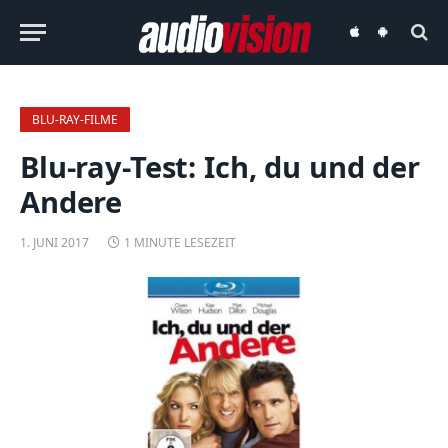
audiovision
audiovision
iOS-
Android-
App
App
BLU-RAY-FILME
Blu-ray-Test: Ich, du und der
Andere
1. JUNI 2017
1 MINUTE LESEZEIT