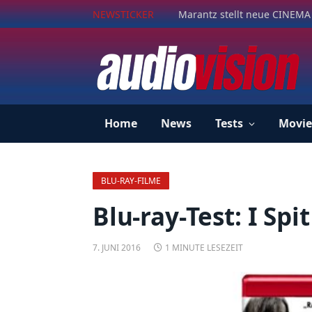
NEWSTICKER
Marantz stellt neue CINEMA 
Home
News
Tests
Movie
BLU-RAY-FILME
Blu-ray-Test: I Spi
7. JUNI 2016
1 MINUTE LESEZEIT