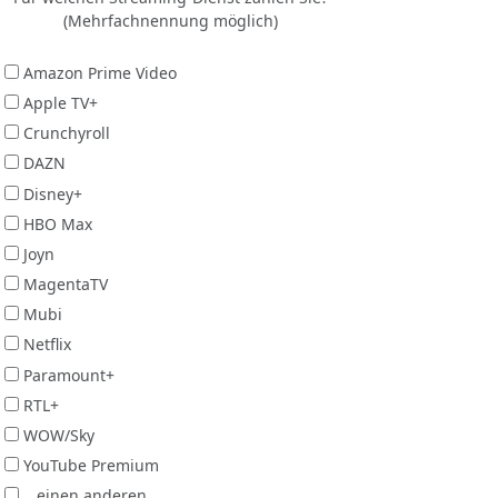
(Mehrfachnennung möglich)
Amazon Prime Video
Apple TV+
Crunchyroll
DAZN
Disney+
HBO Max
Joyn
MagentaTV
Mubi
Netflix
Paramount+
RTL+
WOW/Sky
YouTube Premium
...einen anderen