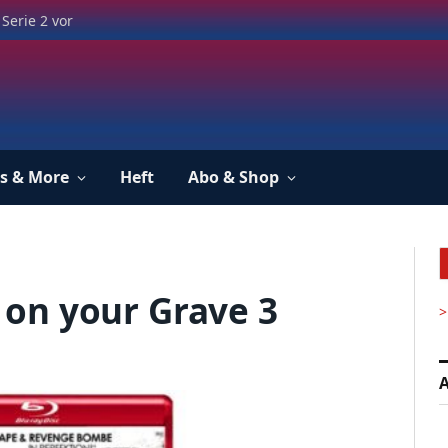
Serie 2 vor
s & More
Heft
Abo & Shop
t on your Grave 3
>
A