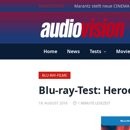
NEWSTICKER
Marantz stellt neue CINEMA 
Home
News
Tests
Movie
BLU-RAY-FILME
Blu-ray-Test: Her
19. AUGUST 2016
1 MINUTE LESEZEIT