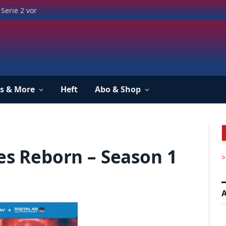
Serie 2 vor
s & More
Heft
Abo & Shop
oes Reborn – Season 1
>
A