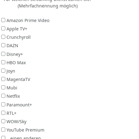
(Mehrfachnennung möglich)
Amazon Prime Video
Apple TV+
Crunchyroll
DAZN
Disney+
HBO Max
Joyn
MagentaTV
Mubi
Netflix
Paramount+
RTL+
WOW/Sky
YouTube Premium
...einen anderen