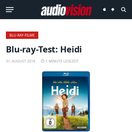
audiovision
audiovision
iOS-
Android-
App
App
BLU-RAY-FILME
Blu-ray-Test: Heidi
31. AUGUST 2016
1 MINUTE LESEZEIT