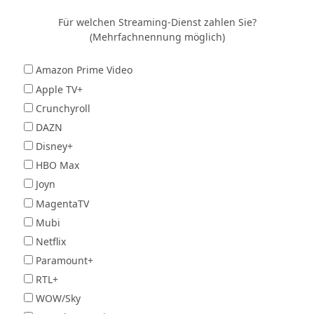
Für welchen Streaming-Dienst zahlen Sie?
(Mehrfachnennung möglich)
Amazon Prime Video
Apple TV+
Crunchyroll
DAZN
Disney+
HBO Max
Joyn
MagentaTV
Mubi
Netflix
Paramount+
RTL+
WOW/Sky