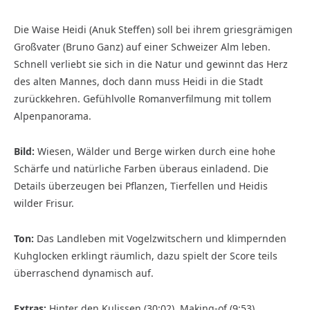
Die Waise Heidi (Anuk Steffen) soll bei ihrem griesgrämigen
Großvater (Bruno Ganz) auf einer Schweizer Alm leben.
Schnell verliebt sie sich in die Natur und gewinnt das Herz
des alten Mannes, doch dann muss Heidi in die Stadt
zurückkehren. Gefühlvolle Romanverfilmung mit tollem
Alpenpanorama.
Bild:
Wiesen, Wälder und Berge wirken durch eine hohe
Schärfe und natürliche Farben überaus einladend. Die
Details überzeugen bei Pflanzen, Tierfellen und Heidis
wilder Frisur.
Ton:
Das Landleben mit Vogelzwitschern und klimpernden
Kuhglocken erklingt räumlich, dazu spielt der Score teils
überraschend dynamisch auf.
Extras:
Hinter den Kulissen (30:02), Making-of (9:53),