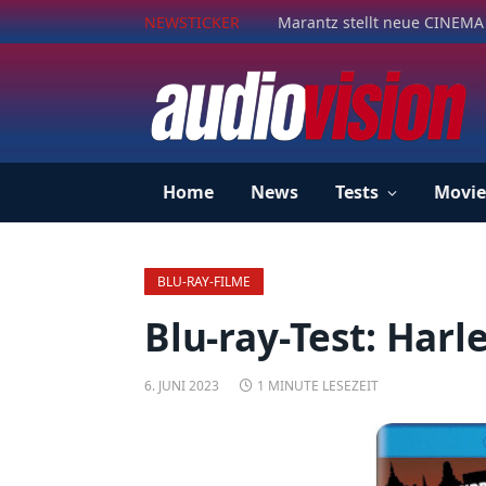
NEWSTICKER
Marantz stellt neue CINEMA 
Home
News
Tests
Movie
BLU-RAY-FILME
Blu-ray-Test: Har
6. JUNI 2023
1 MINUTE LESEZEIT