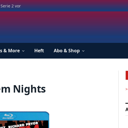
Serie 2 vor
s & More
Heft
Abo & Shop
lem Nights
>
A