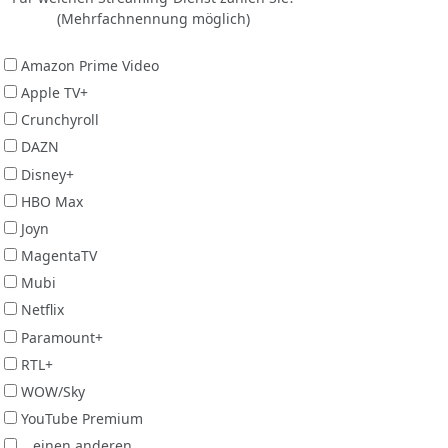
(Mehrfachnennung möglich)
Amazon Prime Video
Apple TV+
Crunchyroll
DAZN
Disney+
HBO Max
Joyn
MagentaTV
Mubi
Netflix
Paramount+
RTL+
WOW/Sky
YouTube Premium
...einen anderen