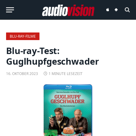
audiovision
audiovision
iOS-
Android-
App
App
BLU-RAY-FILME
Blu-ray-Test:
Guglhupfgeschwader
16. OKTOBER 2023
1 MINUTE LESEZEIT