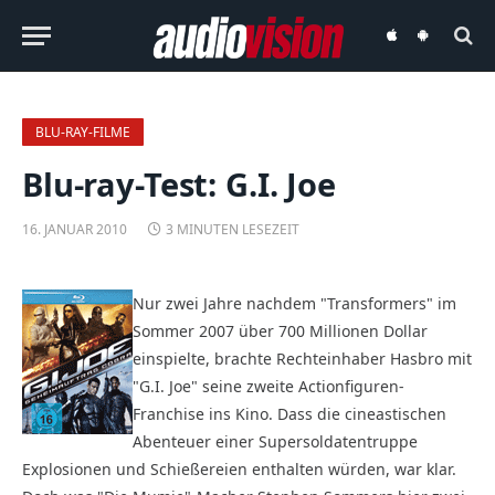
audiovision
audiovision
iOS-
Android-
App
App
BLU-RAY-FILME
Blu-ray-Test: G.I. Joe
16. JANUAR 2010
3 MINUTEN LESEZEIT
Nur zwei Jahre nachdem "Transformers" im
Sommer 2007 über 700 Millionen Dollar
einspielte, brachte Rechteinhaber Hasbro mit
"G.I. Joe" seine zweite Actionfiguren-
Franchise ins Kino. Dass die cineastischen
Abenteuer einer Supersoldatentruppe
Explosionen und Schießereien enthalten würden, war klar.