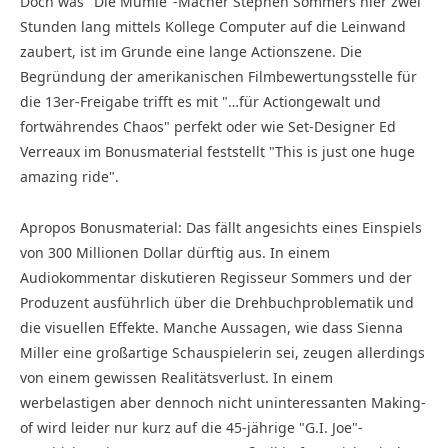
Doch was "Die Mumie"-Macher Stephen Sommers hier zwei
Stunden lang mittels Kollege Computer auf die Leinwand
zaubert, ist im Grunde eine lange Actionszene. Die
Begründung der amerikanischen Filmbewertungsstelle für
die 13er-Freigabe trifft es mit "…für Actiongewalt und
fortwährendes Chaos" perfekt oder wie Set-Desig­ner Ed
Verreaux im Bonusmaterial feststellt "This is just one huge
amazing ride".
Apropos Bonusmaterial: Das fällt angesichts eines Einspiels
von 300 Millionen Dollar dürftig aus. In einem
Audiokommentar diskutieren Regisseur Sommers und der
Produzent ausführlich über die Drehbuchproblematik und
die visuellen Effekte. Manche Aussagen, wie dass Sienna
Miller eine großartige Schauspielerin sei, zeugen aller­dings
von einem gewissen Realitätsverlust. In einem
werbelastigen aber dennoch nicht uninteressanten Making-
of wird leider nur kurz auf die 45-jährige "G.I. Joe"-