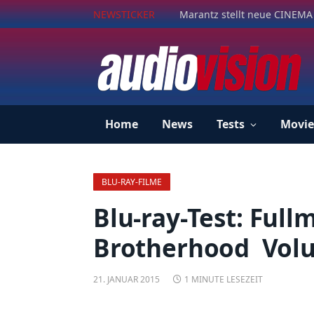
NEWSTICKER
Marantz stellt neue CINEMA 
Home
News
Tests
Movie
BLU-RAY-FILME
Blu-ray-Test: Full
Brotherhood  Vol
21. JANUAR 2015
1 MINUTE LESEZEIT