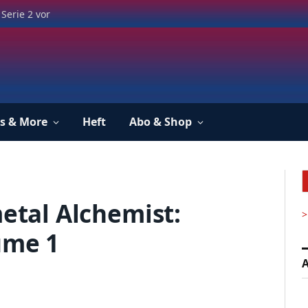
Serie 2 vor
s & More
Heft
Abo & Shop
metal Alchemist:
>
ume 1
A