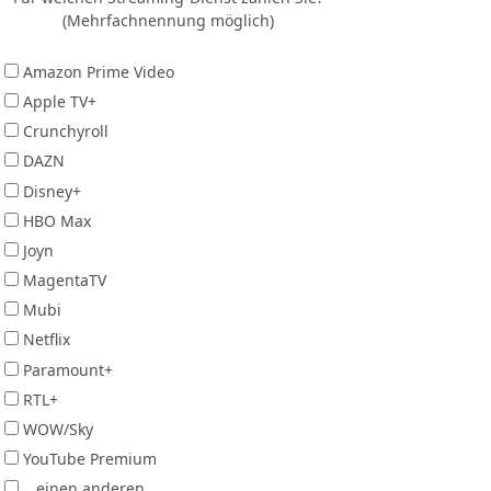
(Mehrfachnennung möglich)
Amazon Prime Video
Apple TV+
Crunchyroll
DAZN
Disney+
HBO Max
Joyn
MagentaTV
Mubi
Netflix
Paramount+
RTL+
WOW/Sky
YouTube Premium
...einen anderen