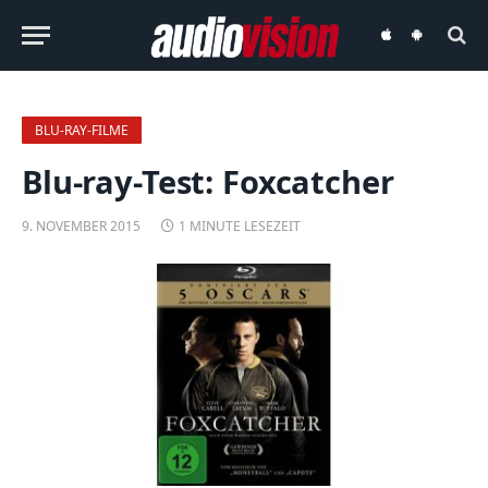
audiovision
audiovision
iOS-
Android-
App
App
BLU-RAY-FILME
Blu-ray-Test: Foxcatcher
9. NOVEMBER 2015
1 MINUTE LESEZEIT