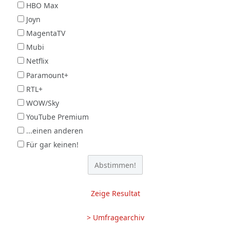
HBO Max
Joyn
MagentaTV
Mubi
Netflix
Paramount+
RTL+
WOW/Sky
YouTube Premium
...einen anderen
Für gar keinen!
Zeige Resultat
> Umfragearchiv