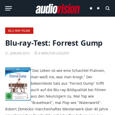
audiovision
audiovision
iOS-
Android-
App
App
BLU-RAY-FILME
Blu-ray-Test: Forrest Gump
21. JANUAR 2010
4 MINUTEN LESEZEIT
"Das Leben ist wie eine Schachtel Pralinen,
man weiß nie, was man kriegt." Der
bekannteste Satz aus "Forrest Gump" trifft
auch auf die Blu-ray-Bildqualität bei Filmen
aus den Neun­zigern zu. Mal Top wie
"Braveheart", mal Flop wie "Water­world".
Robert Zemeckis‘ märchenhaftes Meis­terwerk über 40 Jahre