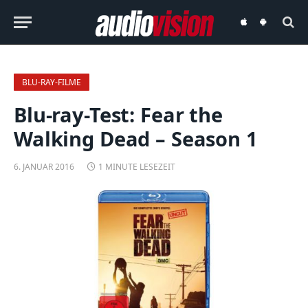
audiovision
audiovision
iOS-
Android-
App
App
BLU-RAY-FILME
Blu-ray-Test: Fear the
Walking Dead – Season 1
6. JANUAR 2016
1 MINUTE LESEZEIT