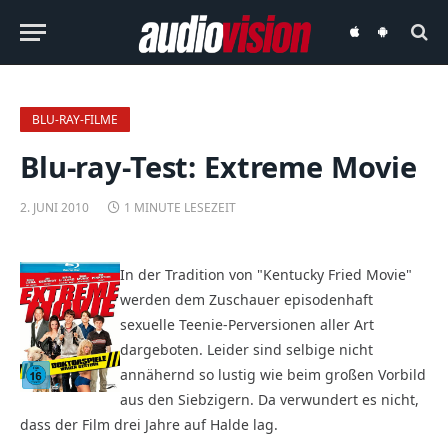
audiovision
audiovision
iOS-
Android-
App
App
BLU-RAY-FILME
Blu-ray-Test: Extreme Movie
2. JUNI 2010
1 MINUTE LESEZEIT
In der Tradition von "Kentucky Fried Movie"
werden dem Zuschauer episodenhaft
sexuelle Teenie-Perversionen aller Art
dargeboten. Leider sind selbige nicht
annähernd so lustig wie beim großen Vorbild
aus den Siebzigern. Da verwundert es nicht,
dass der Film drei Jahre auf Halde lag.