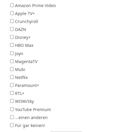
Amazon Prime Video
Apple TV+
Crunchyroll
DAZN
Disney+
HBO Max
Joyn
MagentaTV
Mubi
Netflix
Paramount+
RTL+
WOW/Sky
YouTube Premium
...einen anderen
Für gar keinen!