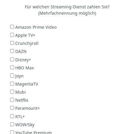
Für welchen Streaming-Dienst zahlen Sie?
(Mehrfachnennung möglich)
Amazon Prime Video
Apple TV+
Crunchyroll
DAZN
Disney+
HBO Max
Joyn
MagentaTV
Mubi
Netflix
Paramount+
RTL+
WOW/Sky
YouTube Premium