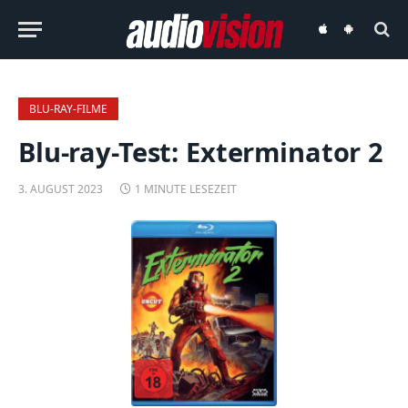
audiovision
audiovision
iOS-
Android-
App
App
BLU-RAY-FILME
Blu-ray-Test: Exterminator 2
3. AUGUST 2023
1 MINUTE LESEZEIT