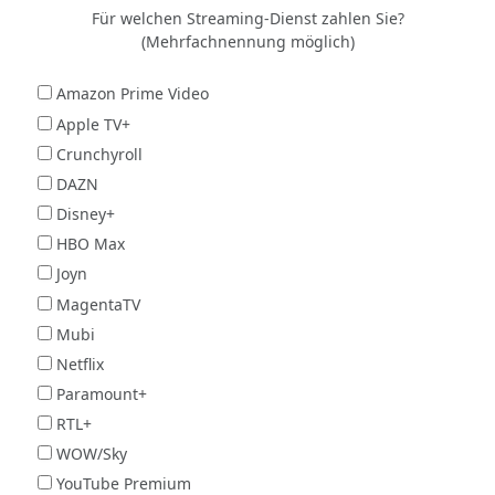
Für welchen Streaming-Dienst zahlen Sie?
(Mehrfachnennung möglich)
Amazon Prime Video
Apple TV+
Crunchyroll
DAZN
Disney+
HBO Max
Joyn
MagentaTV
Mubi
Netflix
Paramount+
RTL+
WOW/Sky
YouTube Premium