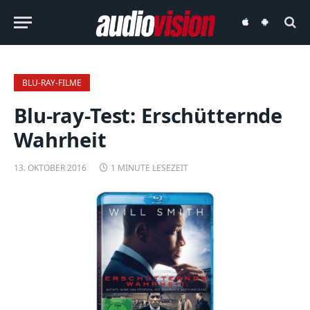
audiovision
audiovision
iOS-
Android-
App
App
BLU-RAY-FILME
Blu-ray-Test: Erschütternde
Wahrheit
13. OKTOBER 2016
1 MINUTE LESEZEIT