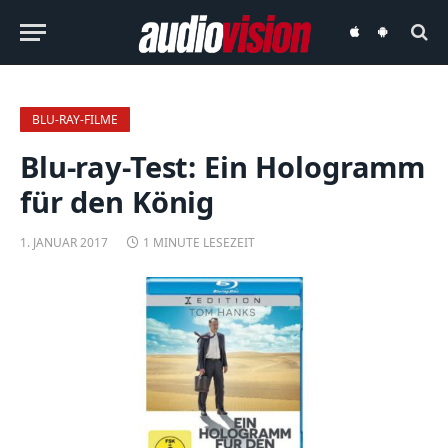
audiovision
audiovision
iOS-
Android-
App
App
BLU-RAY-FILME
Blu-ray-Test: Ein Hologramm
für den König
1. JANUAR 2017
1 MINUTE LESEZEIT