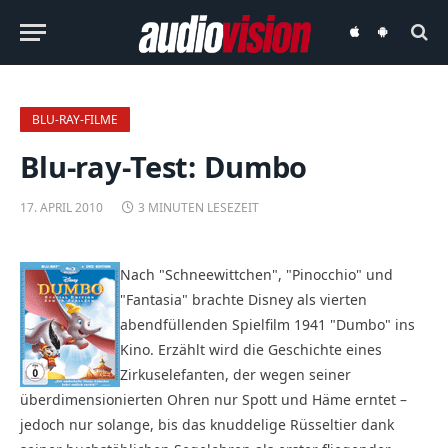
audiovision
audiovision
iOS-
Android-
App
App
BLU-RAY-FILME
Blu-ray-Test: Dumbo
17. APRIL 2010
3 MINUTEN LESEZEIT
Nach "Schneewittchen", "Pinocchio" und
"Fantasia" brachte Disney als vierten
abendfüllenden Spielfilm 1941 "Dumbo" ins
Kino. Erzählt wird die Geschichte eines
Zirkuselefanten, der wegen seiner
überdimensionierten Ohren nur Spott und Häme erntet –
jedoch nur solange, bis das knuddelige Rüsseltier dank