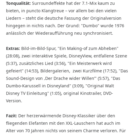
Tonqualität:
Surroundeffekte hat der 7.1-Mix kaum zu
bieten, in puncto Klangtreue – vor allem bei den vielen
Liedern – steht die deutsche Fassung der Originalversion
hingegen in nichts nach. Der Grund: "Dumbo" wurde 1976
anlässlich der Wiederaufführung neu synchronisiert.
Extras:
Bild-im-Bild-Spur, "Ein Making-of zum Abheben"
(28:08), zwei interaktive Spiele, DisneyView, entfallene Szene
(5:37), zusätzliches Lied (3:56), "Ein Meisterwerk wird
gefeiert" (14:53), Bildergalerien, zwei Kurzfilme (17:52), "Das
Sound-Design von ‚Der Drache wider Willen’" (5:57), "Das
Dumbo-Karussell in Disneyland" (3:09), "Original Walt
Disney TV Einleitung" (1:05), original Kinotrailer, DVD-
Version.
Fazit:
Der herzerwärmende Disney-Klassiker über den
fliegenden Elefanten mit den XXL-Lauschern hat auch im
Alter von 70 Jahren nichts von seinem Charme verloren. Für