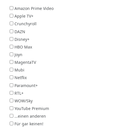
Amazon Prime Video
Apple TV+
Crunchyroll
DAZN
Disney+
HBO Max
Joyn
MagentaTV
Mubi
Netflix
Paramount+
RTL+
WOW/Sky
YouTube Premium
...einen anderen
Für gar keinen!