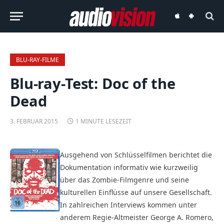
audiovision
audiovision
iOS-
Android-
App
App
BLU-RAY-FILME
Blu-ray-Test: Doc of the
Dead
3. FEBRUAR 2015
1 MINUTE LESEZEIT
Ausgehend von Schlüsselfilmen berichtet die
Dokumentation informativ wie kurzweilig
über das Zombie-Filmgenre und seine
kulturellen Einflüsse auf unsere Gesellschaft.
In zahlreichen Interviews kommen unter
anderem Regie-Altmeister George A. Romero,