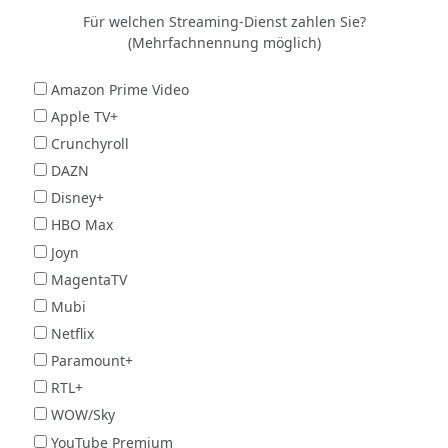
Für welchen Streaming-Dienst zahlen Sie?
(Mehrfachnennung möglich)
Amazon Prime Video
Apple TV+
Crunchyroll
DAZN
Disney+
HBO Max
Joyn
MagentaTV
Mubi
Netflix
Paramount+
RTL+
WOW/Sky
YouTube Premium