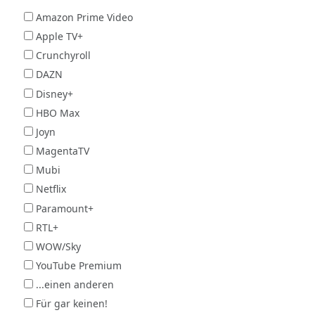
Amazon Prime Video
Apple TV+
Crunchyroll
DAZN
Disney+
HBO Max
Joyn
MagentaTV
Mubi
Netflix
Paramount+
RTL+
WOW/Sky
YouTube Premium
...einen anderen
Für gar keinen!