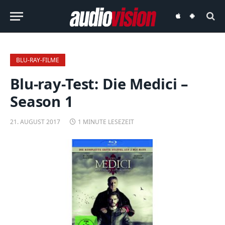
audiovision
audiovision
iOS-
Android-
App
App
BLU-RAY-FILME
Blu-ray-Test: Die Medici –
Season 1
21. AUGUST 2017
1 MINUTE LESEZEIT