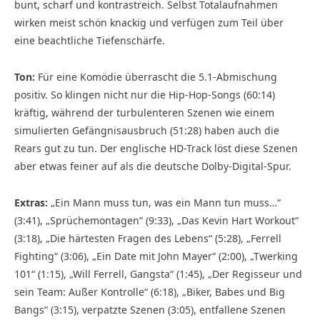
bunt, scharf und kontrastreich. Selbst Totalaufnahmen
wirken meist schön knackig und verfügen zum Teil über
eine beachtliche Tiefenschärfe.
Ton:
Für eine Komödie überrascht die 5.1-Abmischung
positiv. So klingen nicht nur die Hip-Hop-Songs (60:14)
kräftig, während der turbulenteren Szenen wie einem
simulierten Gefängnisausbruch (51:28) haben auch die
Rears gut zu tun. Der eng­lische HD-Track löst diese Szenen
aber etwas feiner auf als die deutsche Dolby-Digital-Spur.
Extras:
„Ein Mann muss tun, was ein Mann tun muss…“
(3:41), „Sprüchemontagen“ (9:33), „Das Kevin Hart Workout“
(3:18), „Die härtesten Fragen des Lebens“ (5:28), „Ferrell
Fighting“ (3:06), „Ein Date mit John Mayer“ (2:00), „Twerking
101“ (1:15), „Will Ferrell, Gangsta“ (1:45), „Der Regisseur und
sein Team: Außer Kontrolle“ (6:18), „Biker, Babes und Big
Bangs“ (3:15), verpatzte Szenen (3:05), entfallene Szenen