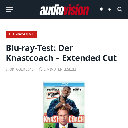
audiovision
audiovision
iOS-
Android-
App
App
BLU-RAY-FILME
Blu-ray-Test: Der
Knastcoach – Extended Cut
8. OKTOBER 2015
2 MINUTEN LESEZEIT