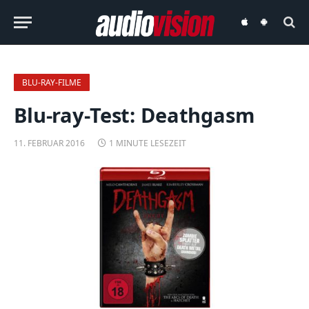
audiovision
audiovision
iOS-
Android-
App
App
BLU-RAY-FILME
Blu-ray-Test: Deathgasm
11. FEBRUAR 2016
1 MINUTE LESEZEIT