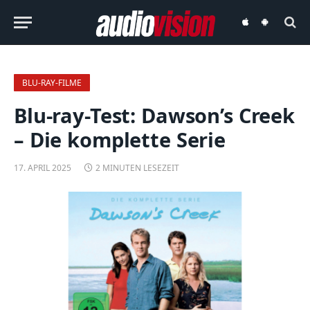
audiovision
audiovision
iOS-
Android-
App
App
BLU-RAY-FILME
Blu-ray-Test: Dawson’s Creek
– Die komplette Serie
17. APRIL 2025
2 MINUTEN LESEZEIT