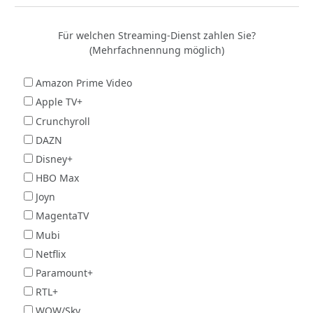
Für welchen Streaming-Dienst zahlen Sie?
(Mehrfachnennung möglich)
Amazon Prime Video
Apple TV+
Crunchyroll
DAZN
Disney+
HBO Max
Joyn
MagentaTV
Mubi
Netflix
Paramount+
RTL+
WOW/Sky