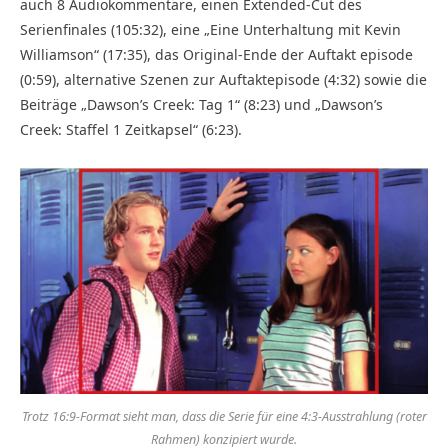
auch 8 Audiokommentare, einen Extended-Cut des
Serienfinales (105:32), eine „Eine Unterhaltung mit Kevin
Williamson“ (17:35), das Original-Ende der Auftakt episode
(0:59), alternative Szenen zur Auftaktepisode (4:32) sowie die
Beiträge „Dawson’s Creek: Tag 1“ (8:23) und „Dawson’s
Creek: Staffel 1 Zeitkapsel“ (6:23).
Trotz 16:9-Format sieht man, dass die Serie für eine 4:3-Ausstrahlung (roter
Rahmen) konzipiert wurde.