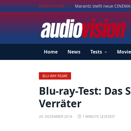
NEWSTICKER
Marantz stellt neue CINEMA 
Home
News
Tests
Movie
BLU-RAY-FILME
Blu-ray-Test: Das S
Verräter
29. DEZEMBER 2014
1 MINUTE LESEZEIT