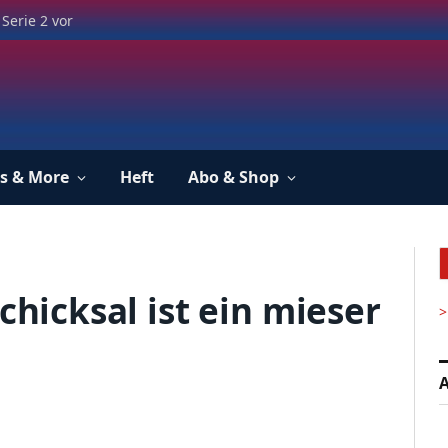
Serie 2 vor
s & More
Heft
Abo & Shop
chicksal ist ein mieser
>
A