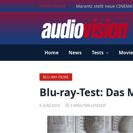
NEWSTICKER
Marantz stellt neue CINEMA 
Home
News
Tests
Movie
BLU-RAY-FILME
Blu-ray-Test: Das
6. JUNI 2016
2 MINUTEN LESEZEIT