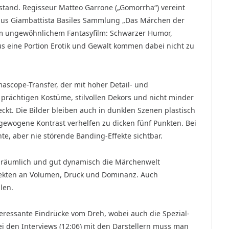
stand. Regisseur Matteo Garrone („Gomorrha“) vereint
aus Giambattista Basiles Sammlung „Das Märchen der
m ungewöhnlichem Fantasyfilm: Schwarzer Humor,
lus eine Portion Erotik und Gewalt kommen dabei nicht zu
scope-Transfer, der mit hoher Detail- und
e prächtigen Kostüme, stilvollen Dekors und nicht minder
kt. Die Bilder bleiben auch in dunklen Szenen plastisch
gewogene Kontrast verhelfen zu dicken fünf Punkten. Bei
te, aber nie störende Banding-Effekte sichtbar.
räumlich und gut dynamisch die Märchenwelt
ffekten an Volumen, Druck und Dominanz. Auch
len.
teressante Eindrücke vom Dreh, wobei auch die Spezial-
i den Interviews (12:06) mit den Darstellern muss man