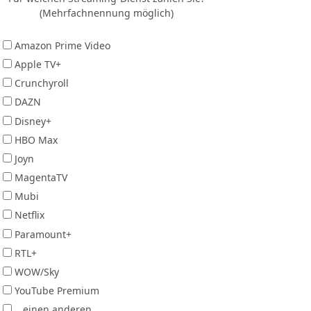
(Mehrfachnennung möglich)
Amazon Prime Video
Apple TV+
Crunchyroll
DAZN
Disney+
HBO Max
Joyn
MagentaTV
Mubi
Netflix
Paramount+
RTL+
WOW/Sky
YouTube Premium
...einen anderen