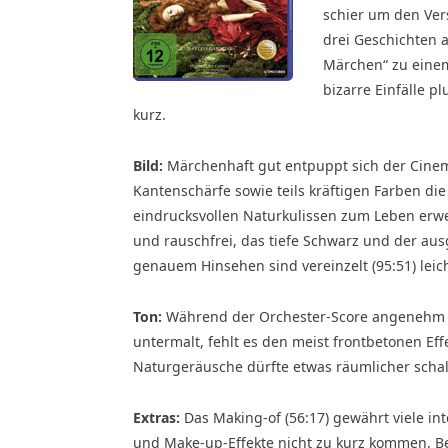
schier um den Ver
drei Geschichten 
Märchen“ zu eine
bizarre Einfälle p
kurz.
Bild:
Märchenhaft gut entpuppt sich der Cinema
Kantenschärfe sowie teils kräftigen Farben di
eindrucksvollen Naturkulissen zum Leben erwec
und rauschfrei, das tiefe Schwarz und der aus
genauem Hinsehen sind vereinzelt (95:51) leich
Ton:
Während der Orchester-Score angenehm 
untermalt, fehlt es den meist frontbetonen E
Naturgeräusche dürfte etwas räumlicher schal
Extras:
Das Making-of (56:17) gewährt viele in
und Make-up-Effekte nicht zu kurz kommen. Be