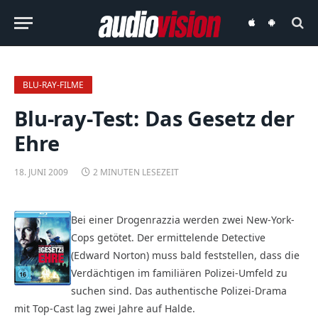
audiovision
audiovision
iOS-
Android-
App
App
BLU-RAY-FILME
Blu-ray-Test: Das Gesetz der
Ehre
18. JUNI 2009
2 MINUTEN LESEZEIT
Bei einer Drogenrazzia werden zwei New-York-
Cops getötet. Der ermittelende Detective
(Edward Norton) muss bald feststellen, dass die
Verdächtigen im familiären Polizei-Umfeld zu
suchen sind. Das authentische Polizei-Drama
mit Top-Cast lag zwei Jahre auf Halde.