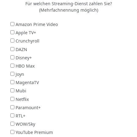
Für welchen Streaming-Dienst zahlen Sie?
(Mehrfachnennung möglich)
Amazon Prime Video
Apple TV+
Crunchyroll
DAZN
Disney+
HBO Max
Joyn
MagentaTV
Mubi
Netflix
Paramount+
RTL+
WOW/Sky
YouTube Premium