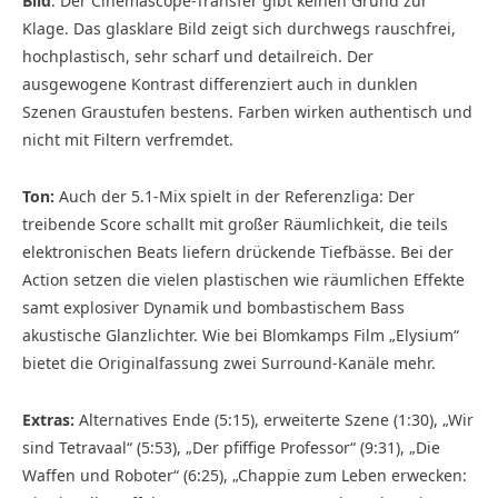
Bild
: Der Cinemascope-Transfer gibt keinen Grund zur
Klage. Das glasklare Bild zeigt sich durchwegs rauschfrei,
hochplastisch, sehr scharf und detailreich. Der
ausgewogene Kontrast differenziert auch in dunklen
Szenen Graustufen bestens. Farben wirken authentisch und
nicht mit Filtern verfremdet.
Ton:
Auch der 5.1-Mix spielt in der Referenzliga: Der
treibende Score schallt mit großer Räumlichkeit, die teils
elektronischen Beats liefern drückende Tief­bässe. Bei der
Action setzen die vielen plastischen wie räumlichen Effekte
samt explosiver Dynamik und bombastischem Bass
akustische Glanzlichter. Wie bei Blomkamps Film „Elysium“
bietet die Originalfassung zwei Surround-Kanäle mehr.
Extras:
Alternatives Ende (5:15), erweiterte Szene (1:30), „Wir
sind Tetravaal“ (5:53), „Der pfiffige Professor“ (9:31), „Die
Waffen und Roboter“ (6:25), „Chappie zum Leben erwecken: