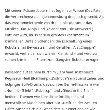
Mit seinen Polizeirobotern hat Ingenieur Wilson (Dev Patel)
die Verbrechensrate in Johannesburg drastisch gesenkt. Als
das Programmiergenie von drei Punks (darunter das
Musiker-Duo ‚Ninja‘ und ‚Yolandi‘ von „Die Antwoord“)
entführt wird, muss er sein größtes Experiment im
kriminellen Umfeld vollenden: die Erschaffung eines
Roboters mit Bewusstsein und Gefühlen. Als „Chappie“
erwacht, verhält er sich wie ein Kleinkind – und wird von
seinen kriminellen Eltern zum Gangster-Roboter erzogen.
Basierend auf seinem Kurzfilm „Tera Vaal“ inszenierte
Regisseur Neill Blomkamp („District 9“) ein zuerst zähes und
holpriges SciFi-Drama, das sich bei Genre-Klassikern wie
„Nummer 5 lebt“, „Robocop“ und „Ghost in the Shell“
bedient, Themen wie künstliche Intelligenz und
menschliche Maschinen aber nur streift. In der zweiten
Hälfte rappelt sich die Geschichte zur emotionalen wie