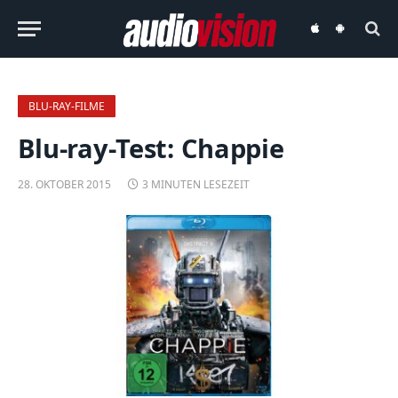
audiovision
audiovision
iOS-
Android-
App
App
BLU-RAY-FILME
Blu-ray-Test: Chappie
28. OKTOBER 2015
3 MINUTEN LESEZEIT