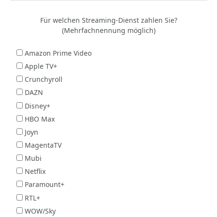
Für welchen Streaming-Dienst zahlen Sie?
(Mehrfachnennung möglich)
Amazon Prime Video
Apple TV+
Crunchyroll
DAZN
Disney+
HBO Max
Joyn
MagentaTV
Mubi
Netflix
Paramount+
RTL+
WOW/Sky