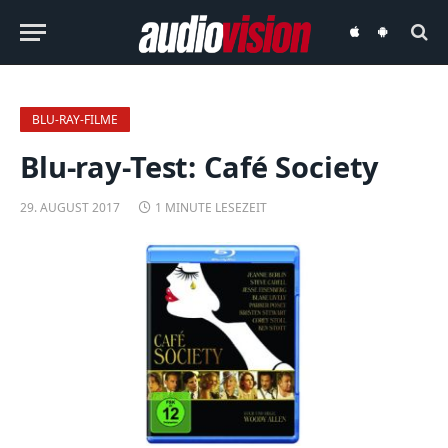
audiovision
audiovision
iOS-
Android-
App
App
BLU-RAY-FILME
Blu-ray-Test: Café Society
29. AUGUST 2017
1 MINUTE LESEZEIT