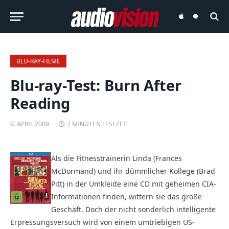
audiovision
audiovision
iOS-
Android-
App
App
BLU-RAY-FILME
Blu-ray-Test: Burn After
Reading
9. APRIL 2009
2 MINUTEN LESEZEIT
Als die Fitnesstrainerin Linda (Frances
McDormand) und ihr dümmlicher Kollege (Brad
Pitt) in der Umkleide eine CD mit geheimen CIA-
Informationen finden, wittern sie das große
Geschäft. Doch der nicht sonderlich intelligente
Erpressungsversuch wird von einem umtriebigen US-