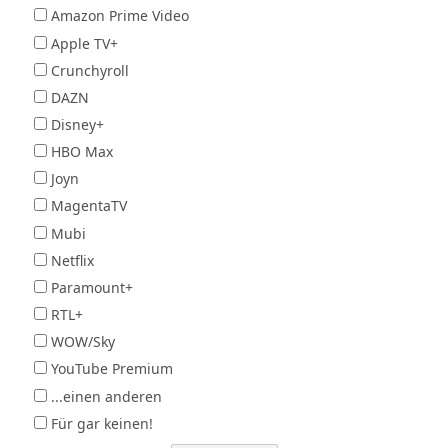
Amazon Prime Video
Apple TV+
Crunchyroll
DAZN
Disney+
HBO Max
Joyn
MagentaTV
Mubi
Netflix
Paramount+
RTL+
WOW/Sky
YouTube Premium
...einen anderen
Für gar keinen!