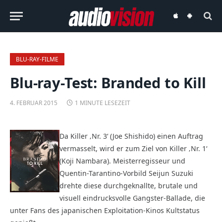
audiovision
audiovision
iOS-
Android-
App
App
BLU-RAY-FILME
Blu-ray-Test: Branded to Kill
4. FEBRUAR 2015
1 MINUTE LESEZEIT
Da Killer ‚Nr. 3‘ (Joe Shishido) einen Auftrag
vermasselt, wird er zum Ziel von Killer ‚Nr. 1‘
(Koji Nambara). Meisterregisseur und
Quentin-Tarantino-Vorbild Seijun Suzuki
drehte diese durchgeknallte, brutale und
visuell eindrucksvolle Gangster-Ballade, die
unter Fans des japanischen Exploitation-Kinos Kultstatus