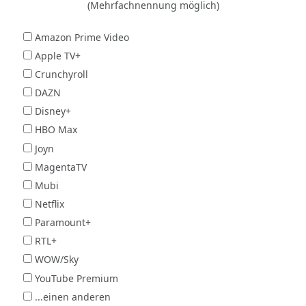
(Mehrfachnennung möglich)
Amazon Prime Video
Apple TV+
Crunchyroll
DAZN
Disney+
HBO Max
Joyn
MagentaTV
Mubi
Netflix
Paramount+
RTL+
WOW/Sky
YouTube Premium
...einen anderen