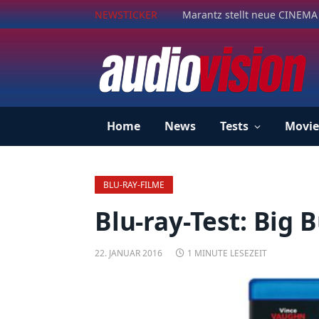
NEWSTICKER
Marantz stellt neue CINEMA 
Home
News
Tests
Movie
BLU-RAY-FILME
Blu-ray-Test: Big 
22. JANUAR 2016
1 MINUTE LESEZEIT