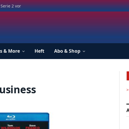
Serie 2 vor
s & More
Heft
Abo & Shop
Business
>
A