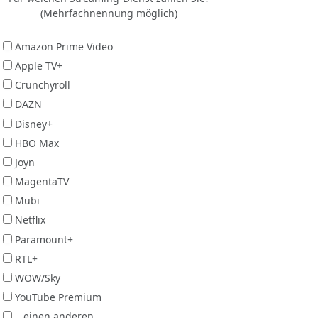
(Mehrfachnennung möglich)
Amazon Prime Video
Apple TV+
Crunchyroll
DAZN
Disney+
HBO Max
Joyn
MagentaTV
Mubi
Netflix
Paramount+
RTL+
WOW/Sky
YouTube Premium
...einen anderen