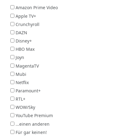
Amazon Prime Video
Apple TV+
Crunchyroll
DAZN
Disney+
HBO Max
Joyn
MagentaTV
Mubi
Netflix
Paramount+
RTL+
WOW/Sky
YouTube Premium
...einen anderen
Für gar keinen!