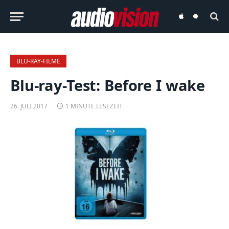
audiovision
audiovision
iOS-
Android-
App
App
BLU-RAY-FILME
Blu-ray-Test: Before I wake
26. JULI 2017
1 MINUTE LESEZEIT