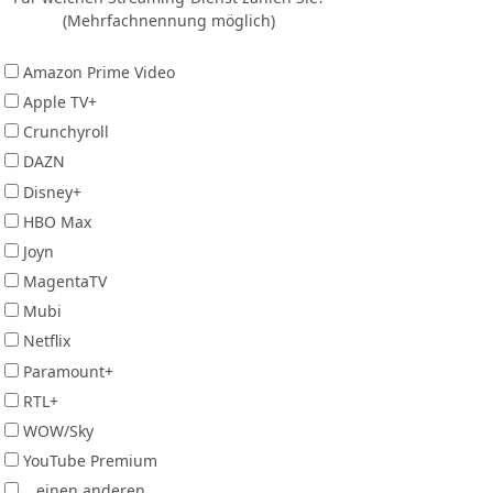
(Mehrfachnennung möglich)
Amazon Prime Video
Apple TV+
Crunchyroll
DAZN
Disney+
HBO Max
Joyn
MagentaTV
Mubi
Netflix
Paramount+
RTL+
WOW/Sky
YouTube Premium
...einen anderen