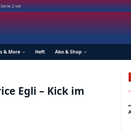
Serie 2 vor
s & More
Heft
Abo & Shop
ice Egli – Kick im
>
A