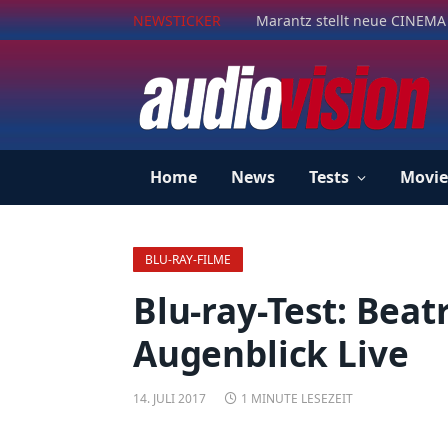
NEWSTICKER
Marantz stellt neue CINEMA 
Home
News
Tests
Movie
BLU-RAY-FILME
Blu-ray-Test: Beatr
Augenblick Live
14. JULI 2017
1 MINUTE LESEZEIT