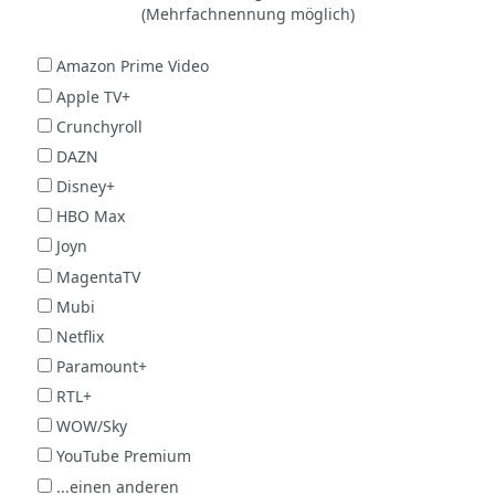
(Mehrfachnennung möglich)
Amazon Prime Video
Apple TV+
Crunchyroll
DAZN
Disney+
HBO Max
Joyn
MagentaTV
Mubi
Netflix
Paramount+
RTL+
WOW/Sky
YouTube Premium
...einen anderen