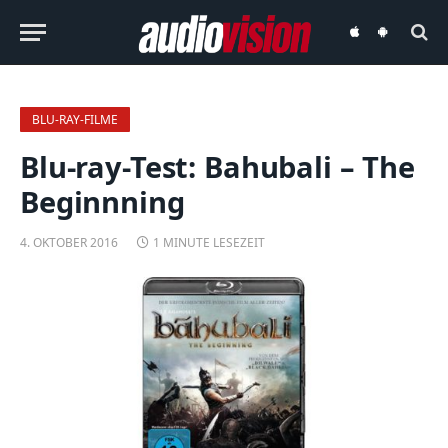
audiovision
audiovision
iOS-
Android-
App
App
BLU-RAY-FILME
Blu-ray-Test: Bahubali – The
Beginnning
4. OKTOBER 2016
1 MINUTE LESEZEIT