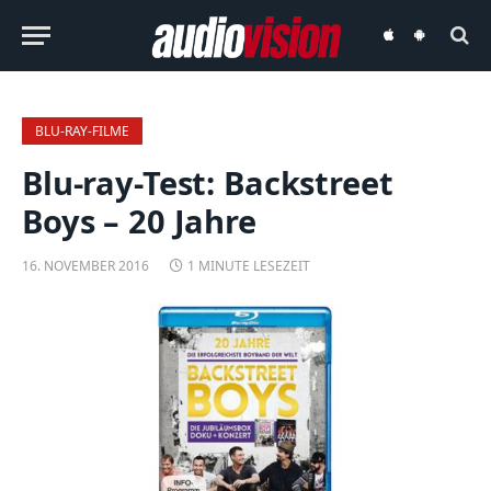
audiovision
audiovision
iOS-
Android-
App
App
BLU-RAY-FILME
Blu-ray-Test: Backstreet
Boys – 20 Jahre
16. NOVEMBER 2016
1 MINUTE LESEZEIT