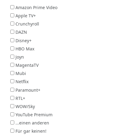
Amazon Prime Video
Apple TV+
Crunchyroll
DAZN
Disney+
HBO Max
Joyn
MagentaTV
Mubi
Netflix
Paramount+
RTL+
WOW/Sky
YouTube Premium
...einen anderen
Für gar keinen!