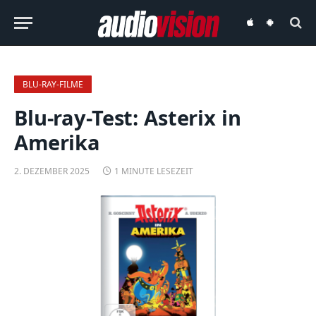
audiovision
audiovision
iOS-
Android-
App
App
BLU-RAY-FILME
Blu-ray-Test: Asterix in
Amerika
2. DEZEMBER 2025
1 MINUTE LESEZEIT