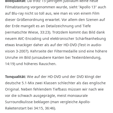
Bildqualität:
Da trotz 15-jährigem Jubiläum keine neue
Filmabtas­tung vorgenommen wurde, sieht "Apollo 13" auch
auf Blu-ray nicht so toll aus, wie man es von einem Film
dieser Größenordnung erwartet. Vor allem den Szenen auf
der Erde mangelt es an Detailzeichnung und Tiefe
(vermatschte Wiese, 33:23). Trotzdem kommt das Bild dank
neuem AVC-Encoding und elektronischer Schärfeanhebung
etwas knackiger daher als auf der HD-DVD (Test in audio­
vision 3-2007). Kehrseite der Filtermedaille sind eine höhere
Unruhe im Bild (unsaubere Kanten bei Texteinblendung,
14:19) und höheres Rauschen.
Tonqualität:
Wie auf der HD-DVD und der DVD klingt der
deutsche 5.1-Mix zwei Klassen schlechter als das englische
Original. Neben fehlendem Tiefbass müssen wir nach wie
vor die schwach ausgeprägte, meist monoaurale
Surroundkulisse beklagen (man vergleiche Apollo-
Raketenstart bei 34:15, 36:46).