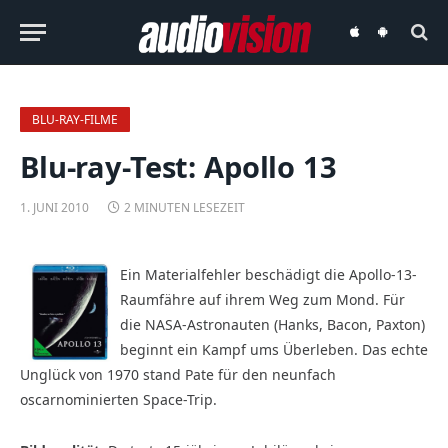
audiovision
audiovision
iOS-
Android-
App
App
BLU-RAY-FILME
Blu-ray-Test: Apollo 13
1. JUNI 2010
2 MINUTEN LESEZEIT
Ein Materialfehler beschädigt die Apollo-13-
Raumfähre auf ihrem Weg zum Mond. Für
die NASA-Astronauten (Hanks, Bacon, Paxton)
beginnt ein Kampf ums Überleben. Das echte
Unglück von 1970 stand Pate für den neunfach
oscarnominierten Space-Trip.