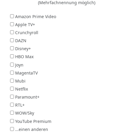
(Mehrfachnennung möglich)
Amazon Prime Video
Apple TV+
Crunchyroll
DAZN
Disney+
HBO Max
Joyn
MagentaTV
Mubi
Netflix
Paramount+
RTL+
WOW/Sky
YouTube Premium
...einen anderen