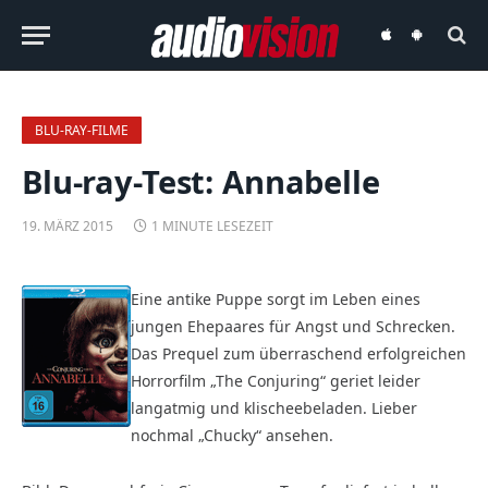
audiovision
audiovision
iOS-
Android-
App
App
BLU-RAY-FILME
Blu-ray-Test: Annabelle
19. MÄRZ 2015
1 MINUTE LESEZEIT
Eine antike Puppe sorgt im Leben eines
jungen Ehepaares für Angst und Schrecken.
Das Prequel zum überraschend erfolgreichen
Horrorfilm „The Conjuring“ geriet leider
langatmig und klischeebeladen. Lieber
nochmal „Chucky“ ansehen.