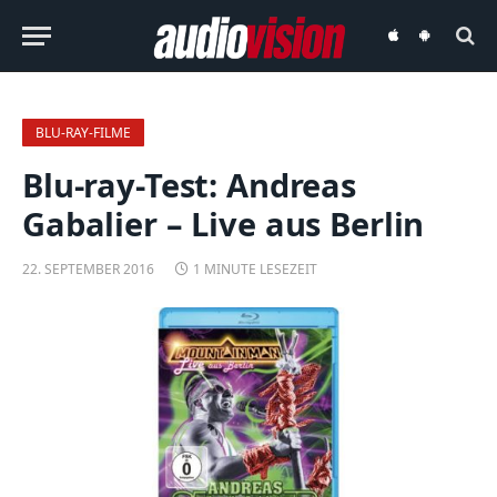
audiovision
audiovision
iOS-
Android-
App
App
BLU-RAY-FILME
Blu-ray-Test: Andreas
Gabalier – Live aus Berlin
22. SEPTEMBER 2016
1 MINUTE LESEZEIT