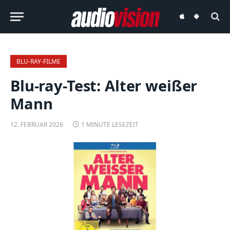
audiovision
audiovision
iOS-
Android-
App
App
BLU-RAY-FILME
Blu-ray-Test: Alter weißer
Mann
12. FEBRUAR 2026
1 MINUTE LESEZEIT