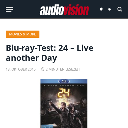
audiovision
audiovision
iOS-
Android-
App
App
MOVIES & MORE
Blu-ray-Test: 24 – Live
another Day
13. OKTOBER 2015
2 MINUTEN LESEZEIT