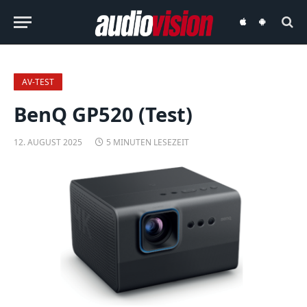
audiovision
audiovision
iOS-
Android-
App
App
AV-TEST
BenQ GP520 (Test)
12. AUGUST 2025
5 MINUTEN LESEZEIT