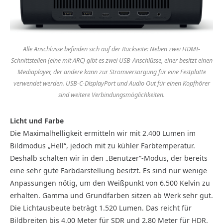
Alle Anschlüsse befinden sich auf der Rückseite: Neben zwei HDMI-
Schnittstellen (eine mit ARC) gibt es zwei USB-Anschlüsse, einer besitzt einen
Mediaplayer, der andere kann zur Stromversorgung für eine Festplatte
verwendet werden. USB-C-DisplayPort und Audio Out für einen Kopfhörer
sind weitere Verbindungsmöglichkeiten.
Licht und Farbe
Die Maximalhelligkeit ermitteln wir mit 2.400 Lumen im
Bildmodus „Hell“, jedoch mit zu kühler Farbtemperatur.
Deshalb schalten wir in den „Benutzer“-Modus, der bereits
eine sehr gute Farbdarstellung besitzt. Es sind nur wenige
Anpassungen nötig, um den Weißpunkt von 6.500 Kelvin zu
erhalten. Gamma und Grundfarben sitzen ab Werk sehr gut.
Die Lichtausbeute beträgt 1.520 Lumen. Das reicht für
Bildbreiten bis 4,00 Meter für SDR und 2,80 Meter für HDR.