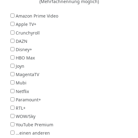
(Mehrfachnennung möglich)
Amazon Prime Video
Apple TV+
Crunchyroll
DAZN
Disney+
HBO Max
Joyn
MagentaTV
Mubi
Netflix
Paramount+
RTL+
WOW/Sky
YouTube Premium
...einen anderen